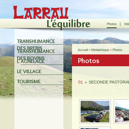
Photos
Vid
TRANSHUMANCE
DES BREBIS
TRANSHUMANCE
Accueil
>
Médiathèque
>
Photos
DES BOVINS
Photos
L'AGNELAGE
LE VILLAGE
TOURISME
01
»
SECONDE PASTORAL